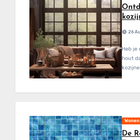
Ontd
kozij
26 A
Heb je 
hout d
kozijne
Wonen
De R