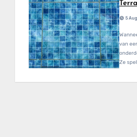
Terr
5 Au
Wannee
van een
onderde
Ze spel