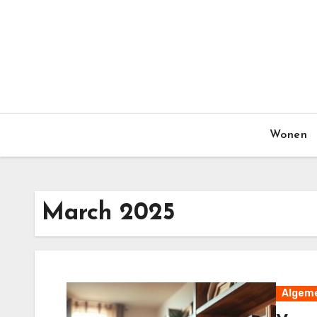
Skip
to
content
Wonen
March 2025
Algem