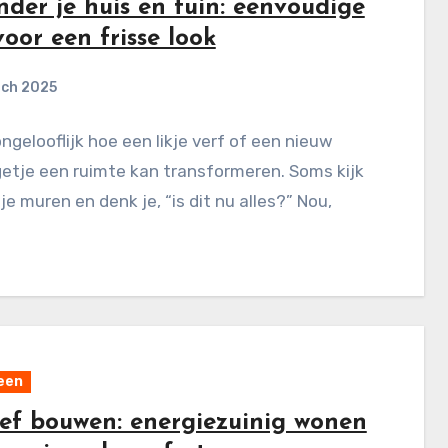
nder je huis en tuin: eenvoudige
voor een frisse look
rch 2025
ongelooflijk hoe een likje verf of een nieuw
etje een ruimte kan transformeren. Soms kijk
 je muren en denk je, “is dit nu alles?” Nou,
een
ief bouwen: energiezuinig wonen